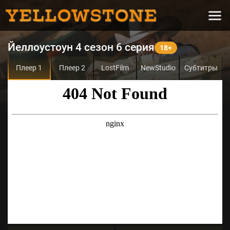
Йеллоустоун 4 сезон 6 серия
Плеер 1
Плеер 2
LostFilm
NewStudio
Субтитры