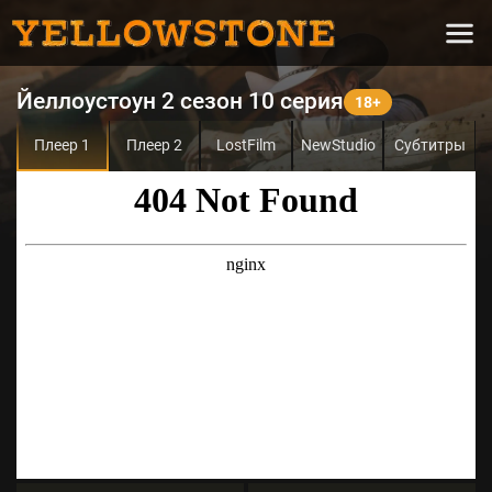
Йеллоустоун 2 сезон 10 серия
Плеер 1
Плеер 2
LostFilm
NewStudio
Субтитры