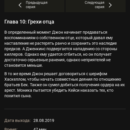
Предыдущая
Следующая
серия
серия
Глава 10: Грехи отца
В определенный момент Джон начинает предаваться
воспоминаниям о собственном отце, который давал ему
наставление не растерять ранчо и сохранить это наследие
предков. А Дженкинс подвергается нападению со стороны
киллеров. Однако ему удается отбиться, но он получает
достаточно серьезные ранения, однако неприятелей не
становится меньше.
В то же время Джон решает договориться с шерифом
Хаскеллом, чтобы начать совместные деяния по отношению
братьев Бек. Также он сумел добиться получения ордера на их
арест. Моника пытается убедить Кейси наказать тех, кто
похитил сына.
Дата выхода:
28.08.2019
Время:
47 мин.