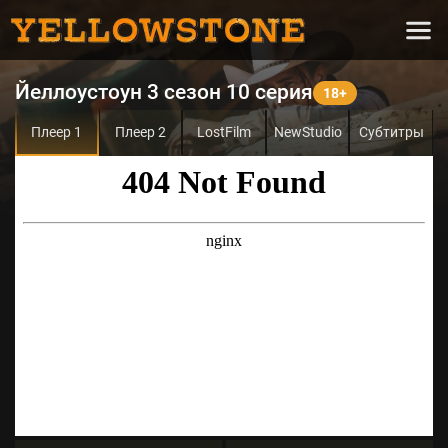
Йеллоустоун 3 сезон 10 серия
Плеер 1
Плеер 2
LostFilm
NewStudio
Субтитры