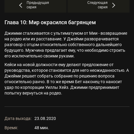
Предыдущая
Следующая
серия
серия
Глава 10: Мир окрасился багрянцем
Джимми сталкивается с ультиматумом от Мии - возвращение
на родео или их расставание. У Джейми разворачивается
разговор с отцом относительно собственного дальнейшего
будущего. Мужчина предлагает ему, что необходимо строить
его исключительно своими руками.
Кейси на новой должности ему делают предложение от
руководства, которое становится для него неожиданностью. А
Джейми решает собрать собрание по решению вопроса
относительно ранчо. В то же время Бет наконец-то наносит
удар по корпорации Уиллы Хейз. Джимми предпринимает
попытку вернуться на родео.
Дата выхода:
23.08.2020
Время:
48 мин.