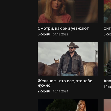
Смотри, как они уезжают
Сиг
5 серия
6 се
04.12.2022
Желание - это все, что тебе
Апо
нужно
10 с
9 серия
10.11.2024