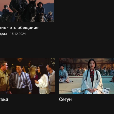
нь - это обещание
ерия
15.12.2024
узья
Сёгун