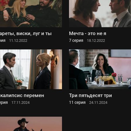
ареты, виски, луг и ты
Мечта - это не я
рия
7 серия
11.12.2022
18.12.2022
калипсис перемен
Три пятьдесят три
ерия
11 серия
17.11.2024
24.11.2024