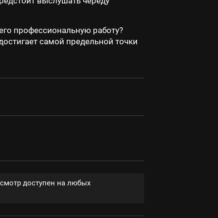
редстоит выслушать череду
 его профессиональную работу?
остигает самой предельной точки
осмотр доступен на любых