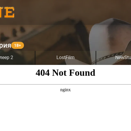
ерия
леер 2
LostFilm
NewStu