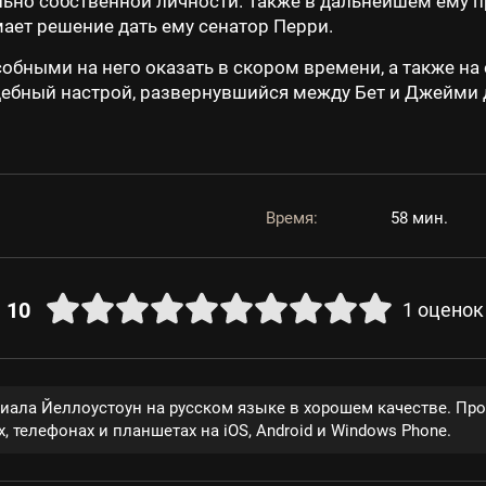
ьно собственной личности. Также в дальнейшем ему п
ает решение дать ему сенатор Перри.
собными на него оказать в скором времени, а также на
бный настрой, развернувшийся между Бет и Джейми д
Время:
58 мин.
10
1
оценок
риала Йеллоустоун на русском языке в хорошем качестве. Пр
, телефонах и планшетах на iOS, Android и Windows Phone.