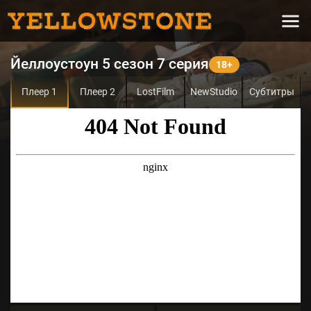
Йеллоустоун 5 сезон 7 серия
Плеер 1
Плеер 2
LostFilm
NewStudio
Субтитры