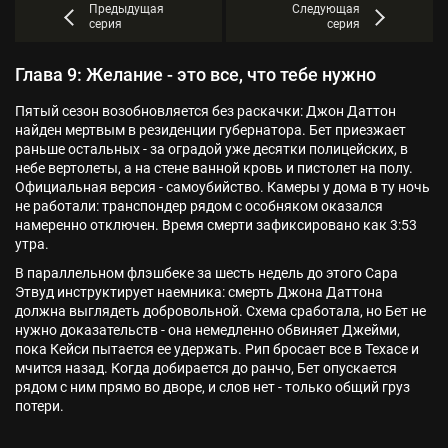
Предыдущая
Следующая
серия
серия
Глава 9: Желание - это все, что тебе нужно
Пятый сезон возобновляется без раскачки: Джон Даттон
найден мертвым в резиденции губернатора. Бет приезжает
раньше остальных - за оградой уже десятки полицейских, в
небе вертолеты, а на стене ванной кровь и пистолет на полу.
Официальная версия - самоубийство. Камеры у дома в ту ночь
не работали: транспондер рядом с особняком оказался
намеренно отключен. Время смерти зафиксировано как 3:53
утра.
В параллельном флэшбеке за шесть недель до этого Сара
Этвуд инструктирует наемника: смерть Джона Даттона
должна выглядеть добровольной. Схема сработала, но Бет не
нужно доказательств - она немедленно обвиняет Джейми,
пока Кейси пытается ее удержать. Рип бросает все в Техасе и
мчится назад. Когда добирается до ранчо, Бет опускается
рядом с ним прямо во дворе, и слов нет - только общий груз
потери.